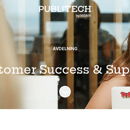
AVDELNING
tomer Success & Sup
Skrolla för mer innehåll