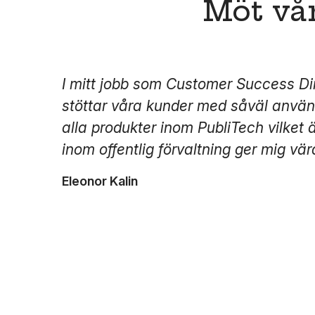
Möt vå
I mitt jobb som Customer Success D
stöttar våra kunder med såväl använ
alla produkter inom PubliTech vilket ä
inom offentlig förvaltning ger mig vä
Eleonor Kalin